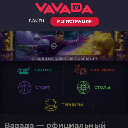
ВОЙТИ
РЕГИСТРАЦИЯ
СТАВКИ НА КЛЮЧЕВЫЕ СОБЫТИЯ
СЛОТЫ
LIVE ИГРЫ
СПОРТ
СТОЛЫ
ТУРНИРЫ
Вавада — официальный