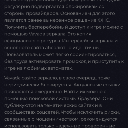
регулярно подвергается блокировкам со
стороны провайдеров. Основанием для этого
является ранее вынесенное решение ФНС.
Получить бесперебойный доступ к игре можно с
помощью Vavada зеркала. Это копия
официального ресурса. Интерфейсы зеркала и
основного сайта абсолютно идентичны.
Пользователь может легко сориентироваться,
без труда активировать промокод и приступить к
игре на любимых автоматах.
Vavada casino зеркало, в свою очередь, тоже
периодически блокируется. Актуальные ссылки
появляются ежедневно. Найти их можно с
помощью поисковой системы браузера. Они
публикуются на тематических сайтах и в
сообществах соцсетей. Чтобы исключить риски,
связанные с мошенничеством, рекомендуется
использовать только надежные проверенные