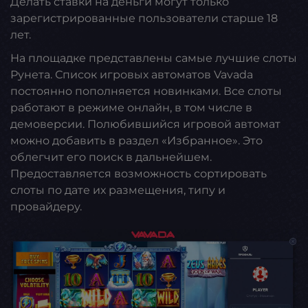
Делать ставки на деньги могут только
зарегистрированные пользователи старше 18
лет.
На площадке представлены самые лучшие слоты
Рунета. Список игровых автоматов Vavada
постоянно пополняется новинками. Все слоты
работают в режиме онлайн, в том числе в
демоверсии. Полюбившийся игровой автомат
можно добавить в раздел «Избранное». Это
облегчит его поиск в дальнейшем.
Предоставляется возможность сортировать
слоты по дате их размещения, типу и
провайдеру.