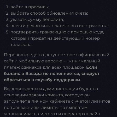
войти в профиль;
выбрать способ обновления счета;
указать сумму депозита;
ввести реквизиты платежного инструмента;
подтвердить транзакцию с помощью кода,
который придет на действующий номер
телефона.
Перевод средств доступно через официальный
сайт и мобильную версию — минимальный
платеж одинаков для всех площадок.
Если
баланс в Вавада не пополняется, следует
обратиться в службу поддержки
.
Выводить деньги администрация будет на
основании заявки клиента, которую он
заполняет в личном кабинете с учетом лимитов
по транзакциям. лимиты по выплатам
устанавливают системы и оператор онлайн