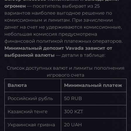
огромен
— посетитель выбирает из 25
вариантов наиболее выгодное решение по
комиссионным и лимитам. При зачислении
денег на счет не удерживаются комиссионные,
небольшая комиссия предусмотрена
финансовой политикой платежных операторов.
Минимальный депозит Vavada зависит от
выбранной валюты
— детали в таблице:
Список доступных валют и лимиты пополнения
игрового счета
Валюта
Минимальный платеж
Российский рубль
50 RUB
Казахский тенге
300 KZT
Украинская гривна
20 UAH