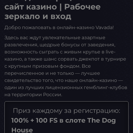
сайт казино | Рабочее
зеркало и вход
Добро пожаловать в онлайн-казино Vavada!
Здесь вас ждут увлекательные азартные
развлечения, щедрые бонусы от заведения,
возможность сыграть с живым крупье в live-
казино, а также шанс сорвать джекпот в турнире
с крупным призовым фондом. Все
перечисленное и не только — лучшее
свидетельство того, что наше онлайн-казино —
один из лучших лицензионных гемблинг-клубов
на территории России.
Приз каждому за регистрацию:
100% + 100 FS в слоте The Dog
House