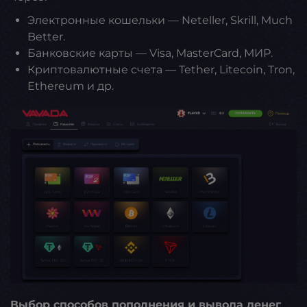
Электронные кошельки — Neteller, Skrill, Much
Better.
Банковские карты — Visa, MasterCard, МИР.
Криптовалютные счета — Tether, Litecoin, Tron,
Ethereum и др.
Выбор способов пополнения и вывода денег