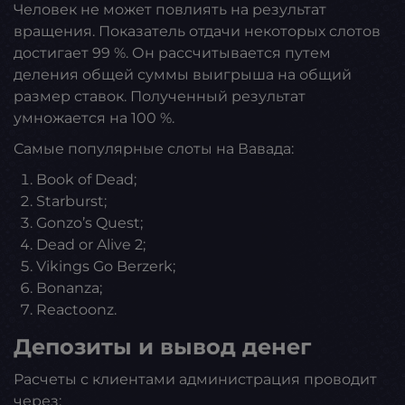
Человек не может повлиять на результат
вращения. Показатель отдачи некоторых слотов
достигает 99 %. Он рассчитывается путем
деления общей суммы выигрыша на общий
размер ставок. Полученный результат
умножается на 100 %.
Самые популярные слоты на Вавада:
Book of Dead;
Starburst;
Gonzo’s Quest;
Dead or Alive 2;
Vikings Go Berzerk;
Bonanza;
Reactoonz.
Депозиты и вывод денег
Расчеты с клиентами администрация проводит
через: