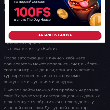
Вход в личный кабинет
Вавада вход доступен через официальный сайт и
через зеркало. Для авторизации нужно:
нажать кнопку «Вход», расположенную в
верхней части главной страницы;
ЗАБРАТЬ БОНУС
указать номер телефона или email;
ввести пароль;
нажать кнопку «Войти».
После авторизации в личном кабинете
пользователь может пополнить счет, выбрать
слот для игры на деньги, принять участие в
турнире и воспользоваться другими
доступными функциями ресурса.
В Vavada войти можно без проблем через наш
сайт. В случае утери авторизационных данных
рекомендуется обратиться в техподдержку
игровой площадки. Дежурный оператор