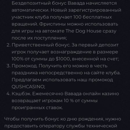
Бездепозитный бонус Вавада начисляется
автоматически. Новый зарегистрированный
участник клуба получает 100 бесплатных
вращений. Фриспины можно использовать
для игры на автомате The Dog House сразу
после их поступления;
Приветственный бонус. За первый депозит
игрок получает вознаграждение в размере
100% от суммы до $1000, внесенной на счет;
Промокод. Получить его можно в честь
праздника непосредственно на сайте клуба.
Предлагаем использовать наш промокод
QUSHCASINO;
Кэшбэк. Ежемесячно Вавада онлайн казино
возвращает игрокам 10 % от суммы
проигранных ставок.
Чтобы получить бонус ко дню рождения, нужно
предоставить оператору службы технической