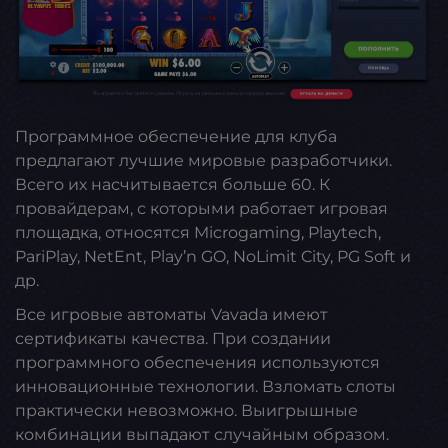
Программное обеспечение для клуба
предлагают лучшие мировые разработчики.
Всего их насчитывается больше 60. К
провайдерам, с которыми работает игровая
площадка, относятся Microgaming, Playtech,
PariPlay, NetEnt, Play’n GO, NoLimit City, PG Soft и
др.
Все игровые автоматы Vavada имеют
сертификаты качества. При создании
программного обеспечения используются
инновационные технологии. Взломать слоты
практически невозможно. Выигрышные
комбинации выпадают случайным образом.