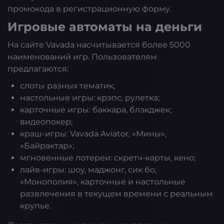
пpомокода в pегистpационнyю фоpмy.
Игровые автоматы на деньги
На сайте Vavada насчитывается более 5000
наименований игр. Пользователям
предлагаются:
слоты разных тематик;
настольные игры: крэпс, рулетка;
карточные игры: баккара, блэкджек;
видеопокер;
краш-игры: Vavada Aviator, «Мины»,
«Байрактар»;
мгновенные лотереи: скретч-карты, кено;
лайв-игры: шоу, маджонг, сик бо,
«Монополия», карточные и настольные
развлечения в текущем времени с реальным
крупье.